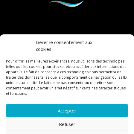
Gérer le consentement aux
cookies
ADRESSE
Pour offrir les meilleures expériences, nous utilisons des technologies
Chemin de l’Esparcette 5
telles que les cookies pour stocker et/ou accéder aux informations des
1023 Crissier, Suisse
appareils. Le fait de consentir à ces technologies nous permettra de
traiter des données telles que le comportement de navigation ou les ID
uniques sur ce site. Le fait de ne pas consentir ou de retirer son
+41 21 646 35 35
consentement peut avoir un effet négatif sur certaines caractéristiques
et fonctions.
Accepter
Refuser
Sico Food Trading ©
2026
-
Réalisé par l'agence web